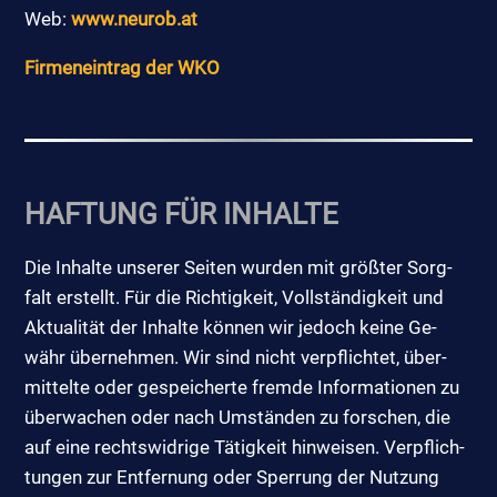
Web:
www.​neurob.​at
Fir­men­ein­trag der WKO
HAF­TUNG FÜR IN­HAL­TE
Die In­hal­te un­se­rer Sei­ten wur­den mit grö­ß­ter Sorg­
falt er­stellt. Für die Rich­tig­keit, Voll­stän­dig­keit und
Ak­tua­li­tät der In­hal­te kön­nen wir je­doch kei­ne Ge­
währ über­neh­men. Wir sind nicht ver­pflich­tet, über­
mit­tel­te oder ge­spei­cher­te frem­de In­for­ma­tio­nen zu
über­wa­chen oder nach Um­stän­den zu for­schen, die
auf ei­ne rechts­wid­ri­ge Tä­tig­keit hin­wei­sen. Ver­pflich­
tun­gen zur Ent­fer­nung oder Sper­rung der Nut­zung