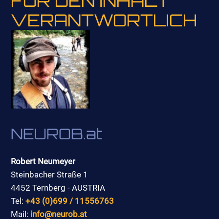
FÜR DEN IN­HALT
VER­ANT­WORT­LICH
NEU­ROB.at
Ro­bert Neu­mey­er
Stein­ba­cher Stra­ße 1
4452 Tern­berg - AUS­TRIA
Tel:
+43 (0)699 / 11556763
Mail:
in­fo@​neurob.​at