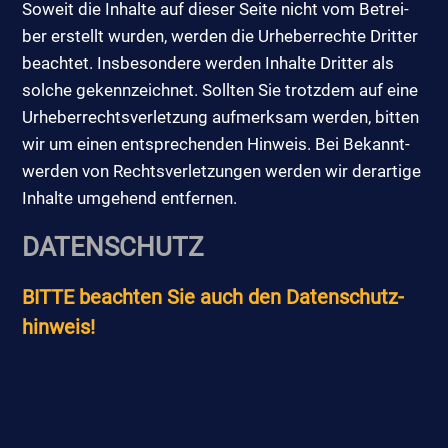
So­weit die In­hal­te auf die­ser Sei­te nicht vom Be­trei­
ber er­stellt wur­den, wer­den die Ur­he­ber­rech­te Drit­ter
be­ach­tet. Ins­be­son­de­re wer­den In­hal­te Drit­ter als
sol­che ge­kenn­zeich­net. Soll­ten Sie trotz­dem auf ei­ne
Ur­he­ber­rechts­ver­let­zung auf­merk­sam wer­den, bit­ten
wir um ei­nen ent­spre­chen­den Hin­weis. Bei Be­kannt­
wer­den von Rechts­ver­let­zun­gen wer­den wir der­ar­ti­ge
In­hal­te um­ge­hend ent­fer­nen.
DA­TEN­SCHUTZ
BIT­TE be­ach­ten Sie auch den Da­ten­schutz­
hin­weis!