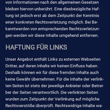
von In­for­ma­tio­nen nach den all­ge­mei­nen Ge­set­zen
blei­ben hier­von un­be­rührt. Ei­ne dies­be­züg­li­che Haf­
tung ist je­doch erst ab dem Zeit­punkt der Kennt­nis
ei­ner kon­kre­ten Rechts­ver­let­zung mög­lich. Bei Be­
kannt­wer­den von ent­spre­chen­den Rechts­ver­let­zun­
gen wer­den wir die­se In­hal­te um­ge­hend ent­fer­nen.
HAF­TUNG FÜR LINKS
Un­ser An­ge­bot ent­hält Links zu ex­ter­nen Web­sei­ten
Drit­ter, auf de­ren In­hal­te wir kei­nen Ein­fluss ha­ben.
Des­halb kön­nen wir für die­se frem­den In­hal­te auch
kei­ne Ge­währ über­neh­men. Für die In­hal­te der ver­link­
ten Sei­ten ist stets der je­wei­li­ge An­bie­ter oder Be­trei­
ber der Sei­ten ver­ant­wort­lich. Die ver­link­ten Sei­ten
wur­den zum Zeit­punkt der Ver­lin­kung auf mög­li­che
Rechts­ver­stö­ße über­prüft. Rechts­wid­ri­ge In­hal­te wa­