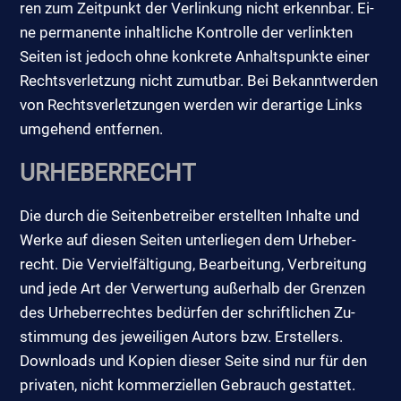
ren zum Zeit­punkt der Ver­lin­kung nicht er­kenn­bar. Ei­
ne per­ma­nen­te in­halt­li­che Kon­trol­le der ver­link­ten
Sei­ten ist je­doch oh­ne kon­kre­te An­halts­punk­te ei­ner
Rechts­ver­let­zung nicht zu­mut­bar. Bei Be­kannt­wer­den
von Rechts­ver­let­zun­gen wer­den wir der­ar­ti­ge Links
um­ge­hend ent­fer­nen.
UR­HE­BER­RECHT
Die durch die Sei­ten­be­trei­ber er­stell­ten In­hal­te und
Wer­ke auf die­sen Sei­ten un­ter­lie­gen dem Ur­he­ber­
recht. Die Ver­viel­fäl­ti­gung, Be­ar­bei­tung, Ver­brei­tung
und je­de Art der Ver­wer­tung au­ßer­halb der Gren­zen
des Ur­he­ber­rech­tes be­dür­fen der schrift­li­chen Zu­
stim­mung des je­wei­li­gen Au­tors bzw. Er­stel­lers.
Down­loads und Ko­pi­en die­ser Sei­te sind nur für den
pri­va­ten, nicht kom­mer­zi­el­len Ge­brauch ge­stat­tet.